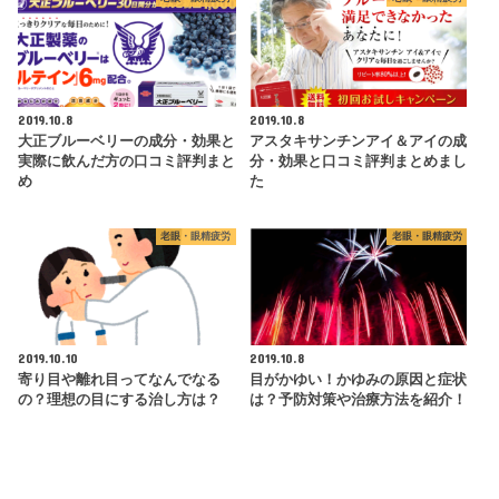
2019.10.8
2019.10.8
大正ブルーベリーの成分・効果と
アスタキサンチンアイ＆アイの成
実際に飲んだ方の口コミ評判まと
分・効果と口コミ評判まとめまし
め
た
老眼・眼精疲労
老眼・眼精疲労
2019.10.10
2019.10.8
寄り目や離れ目ってなんでなる
目がかゆい！かゆみの原因と症状
の？理想の目にする治し方は？
は？予防対策や治療方法を紹介！