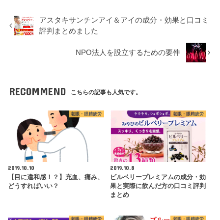
アスタキサンチンアイ＆アイの成分・効果と口コミ
評判まとめました
NPO法人を設立するための要件
RECOMMEND
こちらの記事も人気です。
老眼・眼精疲労
老眼・眼精疲労
2019.10.10
2019.10.8
【目に違和感！？】充血、痛み、
ビルベリープレミアムの成分・効
どうすればいい？
果と実際に飲んだ方の口コミ評判
まとめ
老眼・眼精疲労
老眼・眼精疲労