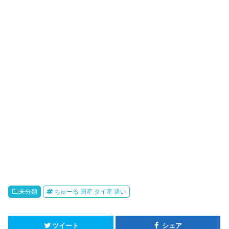
未分類
ちゅーる 国産 タイ産 違い
ツイート
シェア