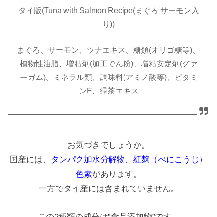
タイ版(Tuna with Salmon Recipe(まぐろ サーモン入
り))
まぐろ、サーモン、ツナエキス、糖類(オリゴ糖等)、
植物性油脂、増粘剤(加工でん粉)、増粘安定剤(グァ
ーガム)、ミネラル類、調味料(アミノ酸等)、ビタミ
ンE、緑茶エキス
お気づきでしょうか。
国産には、
タンパク加水分解物、紅麹（べにこうじ）
色素
があります。
一方でタイ産には含まれていません。
この2種類の成分は”食品添加物”です。