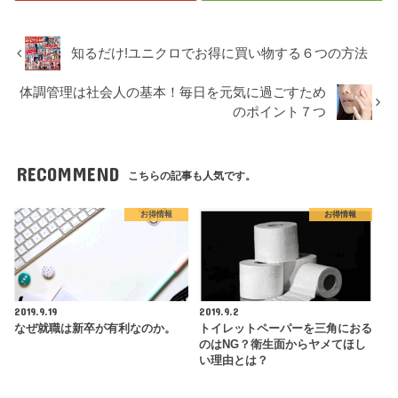
知るだけ!ユニクロでお得に買い物する６つの方法
体調管理は社会人の基本！毎日を元気に過ごすため
のポイント７つ
RECOMMEND
こちらの記事も人気です。
お得情報
お得情報
2019.9.19
2019.9.2
なぜ就職は新卒が有利なのか。
トイレットペーパーを三角におる
のはNG？衛生面からヤメてほし
い理由とは？