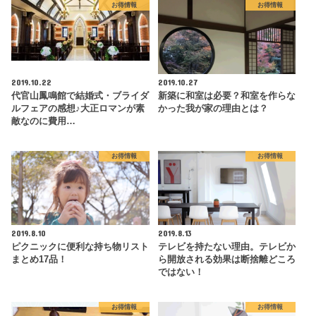
お得情報
お得情報
2019.10.22
2019.10.27
代官山鳳鳴館で結婚式・ブライダ
新築に和室は必要？和室を作らな
ルフェアの感想♪大正ロマンが素
かった我が家の理由とは？
敵なのに費用…
お得情報
お得情報
2019.8.10
2019.8.13
ピクニックに便利な持ち物リスト
テレビを持たない理由。テレビか
まとめ17品！
ら開放される効果は断捨離どころ
ではない！
お得情報
お得情報