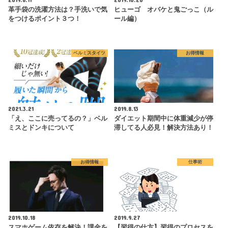
革手袋の洗濯方法は？手洗いで気
ヒューゴ オバケと鬼ごっこ（ル
をつけるポイント３つ！
ール編）
ベルミスタイツ
お得情報
2021.3.21
2019.8.13
「え、ここに売ってるの？」ベル
ダイエット期間中に体重減少が停
ミスとドンキについて
滞してる人必見！解決方法あり！
お得情報
仕事術
2019.10.18
2019.9.27
スマホゲーム依存を解決！課金を
【習得の仕方】習得のプロセスを