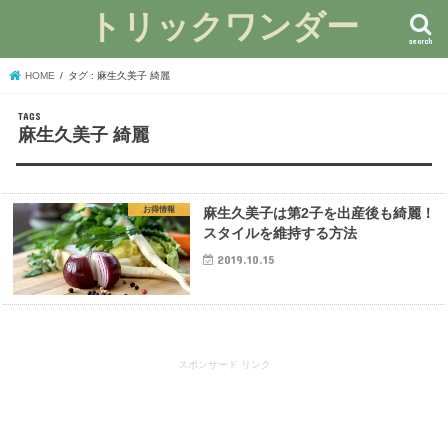
トリックワンダー
search
HOME
タグ : 麻生久美子 綺麗
麻生久美子 綺麗
お得情報
麻生久美子は第2子を出産後も綺麗！
スタイルを維持する方法
2019.10.15
スポンサード リンク