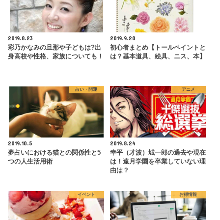
2019.8.23
2019.9.20
彩乃かなみの旦那や子どもは?出
初心者まとめ【トールペイントと
身高校や性格、家族についても！
は？基本道具、絵具、ニス、本】
占い・開運
アニメ
2019.10.5
2019.8.24
夢占いにおける猫との関係性と5
幸平（才波）城一郎の過去や現在
つの人生活用術
は！遠月学園を卒業していない理
由は？
イベント
お得情報