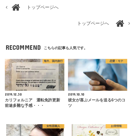
トップページへ
トップページへ
RECOMMEND
こちらの記事も人気です。
海外、国内旅行
恋愛・モテ
2019.12.30
2019.10.10
カリフォルニア 運転免許更新
彼女が喜ぶメールを送る6つのコ
前途多難な予感・・・
ツ
女性芸能人
お得情報