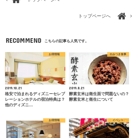
トップページへ
RECOMMEND
こちらの記事も人気です。
お得情報
やみつき食事
2019.10.21
2019.8.21
格安で泊まれるディズニーセレブ
酵素玄米は衛生面で問題ないの？
レーションホテルの宿泊特典は？
酵素玄米と衛生について
他のディズニ…
お得情報
イベント