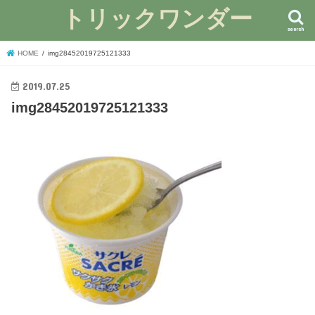
トリックワンダー
search
HOME
img28452019725121333
2019.07.25
img28452019725121333