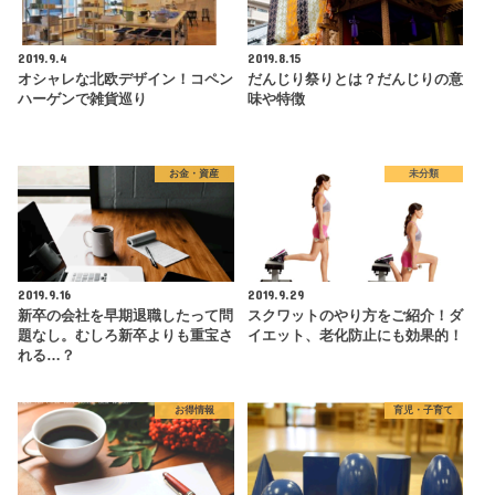
2019.9.4
2019.8.15
オシャレな北欧デザイン！コペン
だんじり祭りとは？だんじりの意
ハーゲンで雑貨巡り
味や特徴
お金・資産
未分類
2019.9.16
2019.9.29
新卒の会社を早期退職したって問
スクワットのやり方をご紹介！ダ
題なし。むしろ新卒よりも重宝さ
イエット、老化防止にも効果的！
れる…？
お得情報
育児・子育て