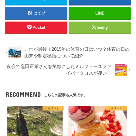
はてブ
LINE
Pocket
feedly
これが最後！2019年の体育の日はいつ？体育の日の
由来や制定秘話について紹介
夜会で窪田正孝さんを笑顔にしたミルフィーユファ
イバークロスが凄い！
RECOMMEND
こちらの記事も人気です。
イベント
イベント