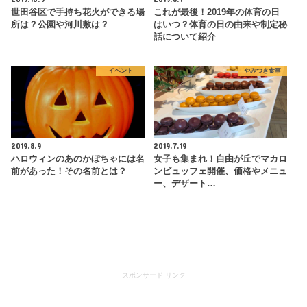
世田谷区で手持ち花火ができる場
これが最後！2019年の体育の日
所は？公園や河川敷は？
はいつ？体育の日の由来や制定秘
話について紹介
イベント
やみつき食事
2019.8.9
2019.7.19
ハロウィンのあのかぼちゃには名
女子も集まれ！自由が丘でマカロ
前があった！その名前とは？
ンビュッフェ開催、価格やメニュ
ー、デザート…
スポンサード リンク