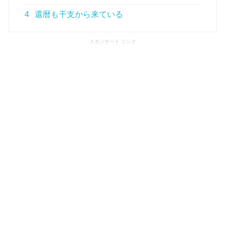
4
還暦も干支から来ている
スポンサード リンク