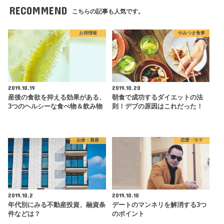
RECOMMEND
こちらの記事も人気です。
お得情報
やみつき食事
2019.10.19
2019.10.20
産後の食欲を抑える効果がある、
朝食で成功するダイエットの法
3つのヘルシーな食べ物＆飲み物
則！デブの原因はこれだった！
お金・資産
恋愛・モテ
2019.10.2
2019.10.10
年代別にみる不動産投資、融資条
デートのマンネリを解消する3つ
件などは？
のポイント