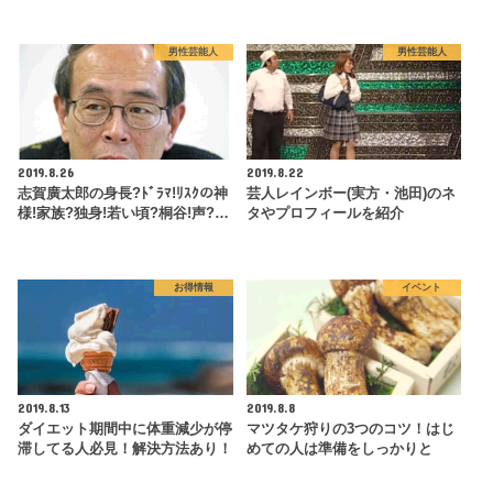
男性芸能人
男性芸能人
2019.8.26
2019.8.22
志賀廣太郎の身長?ﾄﾞﾗﾏ!ﾘｽｸの神
芸人レインボー(実方・池田)のネ
様!家族?独身!若い頃?桐谷!声?…
タやプロフィールを紹介
お得情報
イベント
2019.8.13
2019.8.8
ダイエット期間中に体重減少が停
マツタケ狩りの3つのコツ！はじ
滞してる人必見！解決方法あり！
めての人は準備をしっかりと