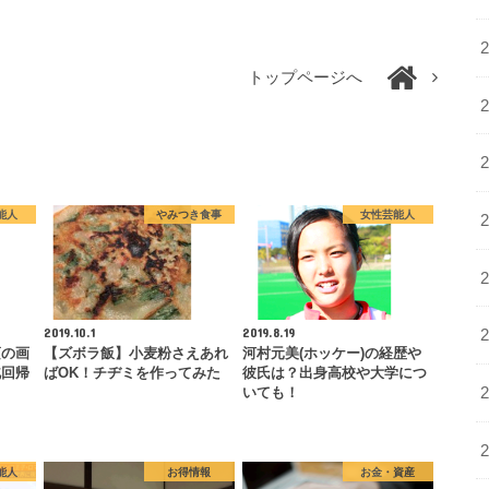
トップページへ
能人
やみつき食事
女性芸能人
2019.10.1
2019.8.19
頃の画
【ズボラ飯】小麦粉さえあれ
河村元美(ホッケー)の経歴や
北回帰
ばOK！チヂミを作ってみた
彼氏は？出身高校や大学につ
いても！
能人
お得情報
お金・資産