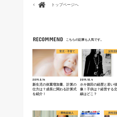
トップページへ
RECOMMEND
こちらの記事も人気です。
育児・子育て
女性芸
2019.8.14
2019.10.4
新生児の体重増加量、計算の
ホキ徳田の経歴と若い
仕方は？成長に関わる計算式
像！子供は？経営する
を紹介！
線はどこ？
男性芸能人
男性芸