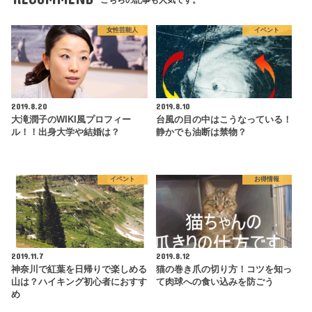
こちらの記事も人気です。
女性芸能人
イベント
2019.8.20
2019.8.10
大滝潤子のWIKI風プロフィー
台風の目の中はこうなっている！
ル！！出身大学や結婚は？
静かでも油断は禁物？
イベント
お得情報
2019.11.7
2019.8.12
神奈川で紅葉を日帰りで楽しめる
猫の巻き爪の切り方！コツを知っ
山は？ハイキング初心者におすす
て肉球への食い込みを防ごう
め