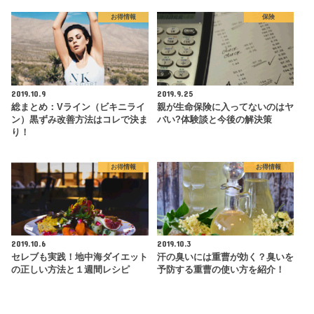
お得情報
保険
2019.10.9
2019.9.25
総まとめ：Vライン（ビキニライ
親が生命保険に入ってないのはヤ
ン）黒ずみ改善方法はコレで決ま
バい?体験談と今後の解決策
り！
お得情報
お得情報
2019.10.6
2019.10.3
セレブも実践！地中海ダイエット
汗の臭いには重曹が効く？臭いを
の正しい方法と１週間レシピ
予防する重曹の使い方を紹介！