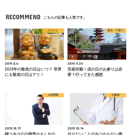
RECOMMEND
こちらの記事も人気です。
イベント
育児・子育て
2019.8.6
2019.9.25
2019年の敬老の日はいつ？ 世界
安産祈願！戌の日のお参りは必
にも敬老の日はアリ！
要？行ってきた感想
お得情報
仕事術
2019.10.17
2019.10.14
嘘つきは心の病気かもしれな
やりたいことがみつからない病