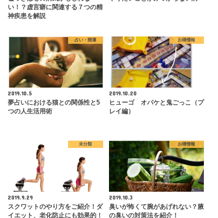
い！？虚言癖に関連する７つの精
神疾患を解説
占い・開運
お得情報
2019.10.5
2019.10.20
夢占いにおける猫との関係性と5
ヒューゴ オバケと鬼ごっこ（プ
つの人生活用術
レイ編）
未分類
お得情報
2019.9.29
2019.10.3
スクワットのやり方をご紹介！ダ
臭いが怖くて腕があげれない？腋
イエット、老化防止にも効果的！
の臭いの対策法を紹介！