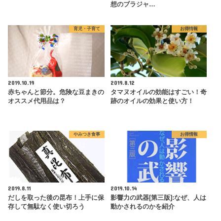
想のブラジャ…
育児・子育て
お得情報
2019.10.19
2019.8.12
赤ちゃんと節分。危険な豆まきの
タマヌオイルの効能はすごい！奇
オススメ代用品は？
跡のオイルの効果と使い方！
やみつき食事
お得情報
2019.8.11
2019.10.14
だしを取った後の昆布！上手に保
影響力の武器[第三版]:なぜ、人は
存して無駄なく使い切ろう
動かされるのかを紹介