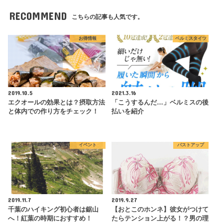
RECOMMEND
こちらの記事も人気です。
お得情報
ベルミスタイツ
2019.10.5
2021.3.16
エクオールの効果とは？摂取方法
「こうするんだ…」ベルミスの後
と体内での作り方をチェック！
払いを紹介
イベント
バストアップ
2019.11.7
2019.9.27
千葉のハイキング初心者は鋸山
【おとこのホンネ】彼女がつけて
へ！紅葉の時期におすすめ！
たらテンション上がる！？男の理