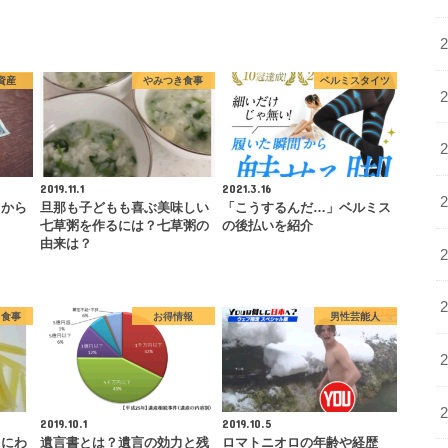
資産
やみつき食事
ベルミスタイツ
2019.11.1
2021.3.16
てから
旦那も子どもも喜ぶ美味しい
「こうするんだ…」ベルミス
七草粥を作るには？七草粥の
の後払いを紹介
由来は？
き食事
お得情報
男性芸能人
2019.10.1
2019.10.5
トにわ
遺言書とは？遺言の効力と残
ロマトニオロの年齢や経歴