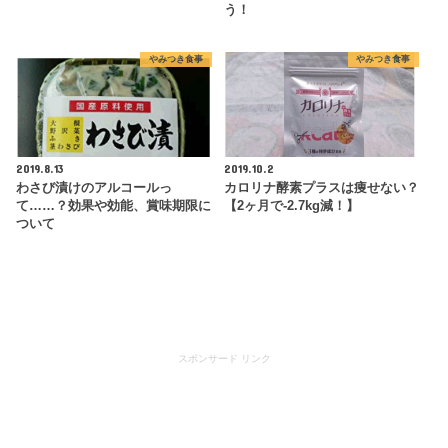
う！
やみつき食事
やみつき食事
2019.8.13
2019.10.2
わさび漬けのアルコールっ
カロリナ酵素プラスは痩せない？
て……？効果や効能、賞味期限に
【2ヶ月で-2.7kg減！】
ついて
スポンサード リンク