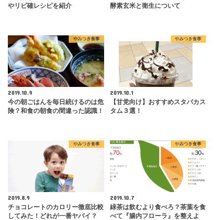
やリピ確レシピを紹介
酵素玄米と衛生について
やみつき食事
やみつき食事
2019.10.9
2019.10.1
今の朝ごはんを毎日続けるのは危
【甘党向け】おすすめスタバカス
険？和食の朝食の間違った認識！
タム３選！
やみつき食事
やみつき食事
2019.8.9
2019.10.7
チョコレートのカロリー徹底比較
緑茶は飲むより食べろ？茶葉を食
してみた！どれが一番ヤバイ？
べて『腸内フローラ』を整えよ