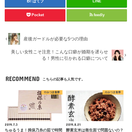
はてブ
LINE
Pocket
feedly
産後ガードルが必要な5つの理由
美しい女性こそ注意！こんな口癖が婚期を遅らせ
る！男性に引かれる口癖について
RECOMMEND
こちらの記事も人気です。
やみつき食事
やみつき食事
2019.7.3
2019.8.21
ちゅるうま！揖保乃糸の茹で時間
酵素玄米は衛生面で問題ないの？