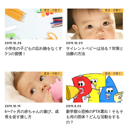
育児・子育て
育児・子育て
2019.10.28
2019.10.29
小学生の子どもの忘れ物をなくす
サイレントベビーは治る？対策と
3つの習慣！
治療の方法
育児・子育て
育児・子育て
2019.10.19
2019.8.25
6〜7ヶ月の赤ちゃんの遊び。成
新学期☆恐怖のPTA選出！そもそ
長を促す接し方
も何の団体？どんな活動をする
の？