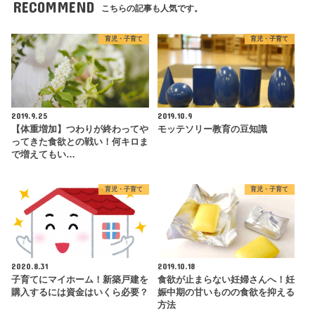
RECOMMEND
こちらの記事も人気です。
育児・子育て
育児・子育て
2019.9.25
2019.10.9
【体重増加】つわりが終わってや
モッテソリー教育の豆知識
ってきた食欲との戦い！何キロま
で増えてもい…
育児・子育て
育児・子育て
2020.8.31
2019.10.18
子育てにマイホーム！新築戸建を
食欲が止まらない妊婦さんへ！妊
購入するには資金はいくら必要？
娠中期の甘いものの食欲を抑える
方法