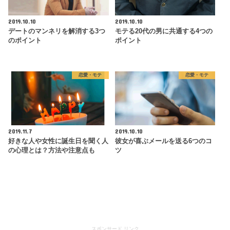
2019.10.10
2019.10.10
デートのマンネリを解消する3つ
モテる20代の男に共通する4つの
のポイント
ポイント
恋愛・モテ
恋愛・モテ
2019.11.7
2019.10.10
好きな人や女性に誕生日を聞く人
彼女が喜ぶメールを送る6つのコ
の心理とは？方法や注意点も
ツ
スポンサード リンク