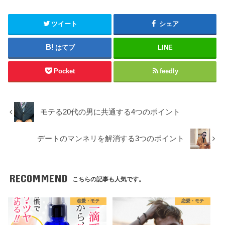
ツイート
シェア
はてブ
LINE
Pocket
feedly
モテる20代の男に共通する4つのポイント
デートのマンネリを解消する3つのポイント
RECOMMEND
こちらの記事も人気です。
恋愛・モテ
恋愛・モテ