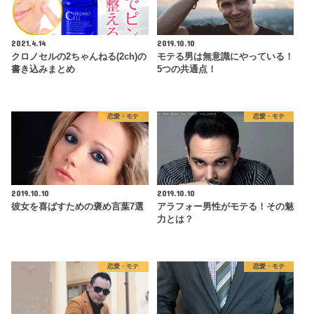
2021.4.14
2019.10.10
クロノセルの2ちゃんねる(2ch)の
モテる男は無意識にやっている！
書き込みまとめ
5つの共通点！
恋愛・モテ
恋愛・モテ
2019.10.10
2019.10.10
彼女を喜ばすための褒め言葉7選
アラフォー男性がモテる！その魅
力とは？
恋愛・モテ
恋愛・モテ