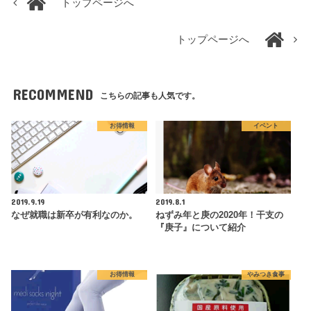
トップページへ
トップページへ
RECOMMEND
こちらの記事も人気です。
お得情報
イベント
2019.9.19
2019.8.1
なぜ就職は新卒が有利なのか。
ねずみ年と庚の2020年！干支の
『庚子』について紹介
お得情報
やみつき食事