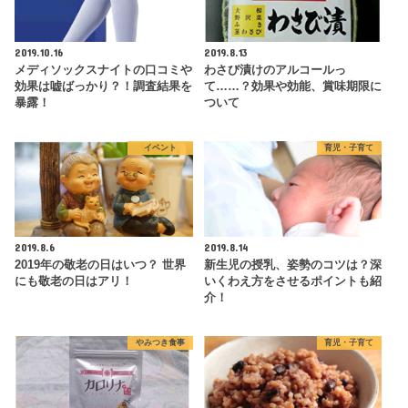
2019.10.16
2019.8.13
メディソックスナイトの口コミや
わさび漬けのアルコールっ
効果は嘘ばっかり？！調査結果を
て……？効果や効能、賞味期限に
暴露！
ついて
イベント
育児・子育て
2019.8.6
2019.8.14
2019年の敬老の日はいつ？ 世界
新生児の授乳、姿勢のコツは？深
にも敬老の日はアリ！
いくわえ方をさせるポイントも紹
介！
やみつき食事
育児・子育て