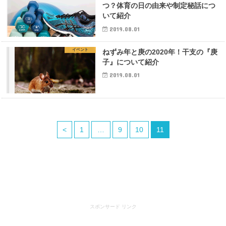
つ？体育の日の由来や制定秘話につ
いて紹介
2019.08.01
イベント
ねずみ年と庚の2020年！干支の『庚
子』について紹介
2019.08.01
<
1
…
9
10
11
スポンサード リンク