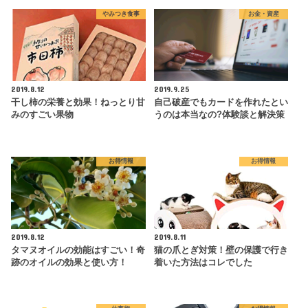
やみつき食事
お金・資産
2019.8.12
2019.9.25
干し柿の栄養と効果！ねっとり甘
自己破産でもカードを作れたとい
みのすごい果物
うのは本当なの?体験談と解決策
お得情報
お得情報
2019.8.12
2019.8.11
タマヌオイルの効能はすごい！奇
猫の爪とぎ対策！壁の保護で行き
跡のオイルの効果と使い方！
着いた方法はコレでした