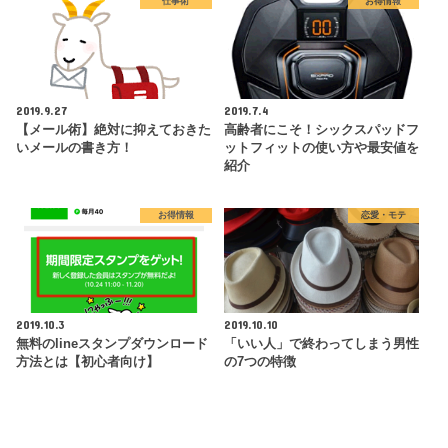
仕事術
お得情報
2019.9.27
2019.7.4
【メール術】絶対に抑えておきた
高齢者にこそ！シックスパッドフ
いメールの書き方！
ットフィットの使い方や最安値を
紹介
お得情報
恋愛・モテ
2019.10.3
2019.10.10
無料のlineスタンプダウンロード
「いい人」で終わってしまう男性
方法とは【初心者向け】
の7つの特徴