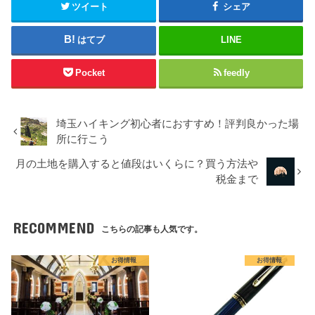
ツイート
シェア
はてブ
LINE
Pocket
feedly
埼玉ハイキング初心者におすすめ！評判良かった場
所に行こう
月の土地を購入すると値段はいくらに？買う方法や
税金まで
RECOMMEND
こちらの記事も人気です。
お得情報
お得情報