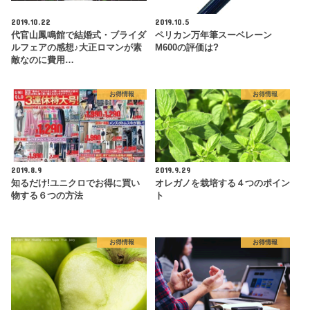
2019.10.22
2019.10.5
代官山鳳鳴館で結婚式・ブライダ
ペリカン万年筆スーベレーン
ルフェアの感想♪大正ロマンが素
M600の評価は?
敵なのに費用…
お得情報
お得情報
2019.8.9
2019.9.29
知るだけ!ユニクロでお得に買い
オレガノを栽培する４つのポイン
物する６つの方法
ト
お得情報
お得情報