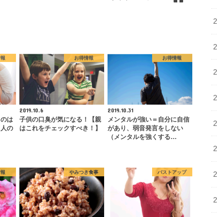
情報
お得情報
お得情報
2019.10.6
2019.10.31
」のは
子供の口臭が気になる！【親
メンタルが強い＝自分に自信
る人の
はこれをチェックすべき！】
があり、弱音発言をしない
…
（メンタルを強くする…
情報
やみつき食事
バストアップ