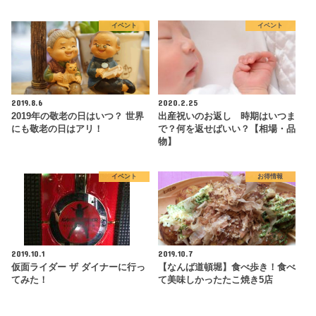
イベント
イベント
2019.8.6
2020.2.25
2019年の敬老の日はいつ？ 世界
出産祝いのお返し 時期はいつま
にも敬老の日はアリ！
で？何を返せばいい？【相場・品
物】
イベント
お得情報
2019.10.1
2019.10.7
仮面ライダー ザ ダイナーに行っ
【なんば道頓堀】食べ歩き！食べ
てみた！
て美味しかったたこ焼き5店