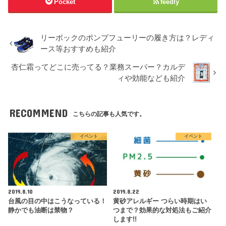
Pocket
feedly
リーボックのポンプフューリーの履き方は？レディ
ース等おすすめも紹介
杏仁霜ってどこに売ってる？業務スーパー？カルデ
ィや効能なども紹介
RECOMMEND
こちらの記事も人気です。
イベント
イベント
2019.8.10
2019.8.22
台風の目の中はこうなっている！
黄砂アレルギー つらい時期はい
静かでも油断は禁物？
つまで？効果的な対処法もご紹介
します!!