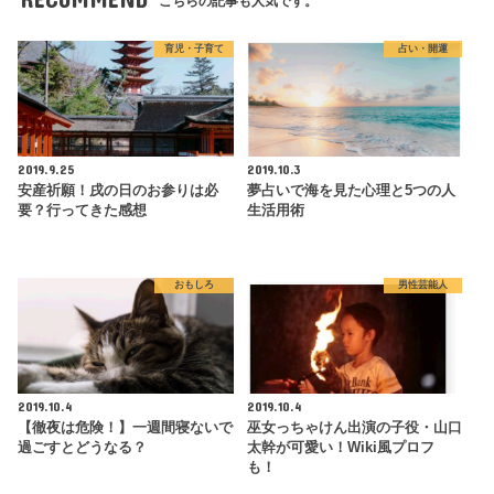
こちらの記事も人気です。
育児・子育て
占い・開運
2019.9.25
2019.10.3
安産祈願！戌の日のお参りは必
夢占いで海を見た心理と5つの人
要？行ってきた感想
生活用術
おもしろ
男性芸能人
2019.10.4
2019.10.4
【徹夜は危険！】一週間寝ないで
巫女っちゃけん出演の子役・山口
過ごすとどうなる？
太幹が可愛い！Wiki風プロフ
も！