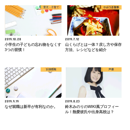
育児・子育て
やみつき食事
2019.10.28
2019.7.12
小学生の子どもの忘れ物をなくす
山くらげとは一体？戻し方や保存
3つの習慣！
方法、レシピなどを紹介
お得情報
声優
2019.9.19
2019.8.23
なぜ就職は新卒が有利なのか。
鈴木みのりのWIKI風プロフィー
ル！熱愛彼氏や出身高校は？