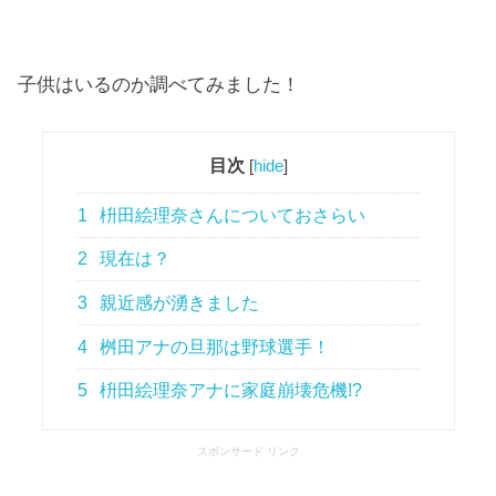
子供はいるのか調べてみました！
目次
[
hide
]
1
枡田絵理奈さんについておさらい
2
現在は？
3
親近感が湧きました
4
桝田アナの旦那は野球選手！
5
枡田絵理奈アナに家庭崩壊危機!?
スポンサード リンク