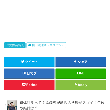
女性芸能人
枡田絵理奈（マスパン）
ツイート
シェア
はてブ
LINE
Pocket
feedly
遺体科学って？遠藤秀紀教授の学歴がスゴイ！年齢
や結婚は？