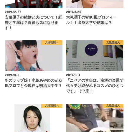
2019.12.28
2019.8.20
安藤優子の結婚と夫について！経
大滝潤子のWIKI風プロフィー
歴と学歴は？両親も気になりま
ル！！出身大学や結婚は？
す！
女性芸能人
女性芸能人
2019.10.4
2019.10.1
あのラップ娘！小島あやめのwiki
「ニベアの青缶は、宝塚の楽屋で
風プロフと今現在は明治大学生？
代々受け継がれるコスメのひとつ
です」（中原…
女性芸能人
女性芸能人