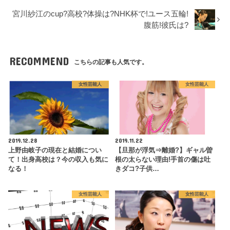
宮川紗江のcup?高校?体操は?NHK杯で!ユース五輪!
腹筋!彼氏は?
RECOMMEND
こちらの記事も人気です。
女性芸能人
女性芸能人
2019.12.28
2019.11.22
上野由岐子の現在と結婚につい
【旦那が浮気⇒離婚?】ギャル曽
て！出身高校は？今の収入も気に
根の太らない理由!手首の傷は吐
なる！
きダコ?子供…
女性芸能人
女性芸能人