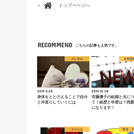
トップページへ
RECOMMEND
こちらの記事も人気です。
メンタル
女性芸
2019.9.20
2019.12.28
身体をととのえることで自分
安藤優子の結婚と夫に
と仲直りしていくには
て！経歴と学歴は？両
になります！
イベント
育児・