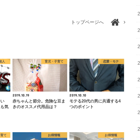
トップページへ
能人
育児・子育て
恋愛・モテ
2019.10.19
2019.10.10
つい
赤ちゃんと節分。危険な豆ま
モテる20代の男に共通する4
親も気
きのオススメ代用品は？
つのポイント
子育て
お得情報
お得情報