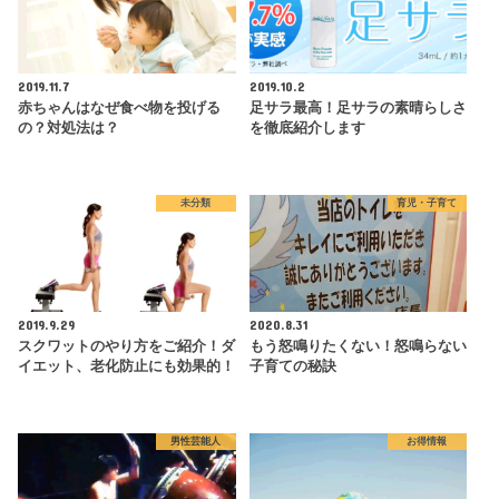
2019.11.7
2019.10.2
赤ちゃんはなぜ食べ物を投げる
足サラ最高！足サラの素晴らしさ
の？対処法は？
を徹底紹介します
未分類
育児・子育て
2019.9.29
2020.8.31
スクワットのやり方をご紹介！ダ
もう怒鳴りたくない！怒鳴らない
イエット、老化防止にも効果的！
子育ての秘訣
男性芸能人
お得情報