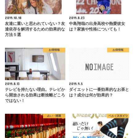
2019.10.18
2019.8.23
友達に重いと思われていない？友
中島翔哉の出身高校や熱愛彼女
達依存を解消するための効果的な
は？家族や性格についても！
方法５選
お得情報
お得情報
2019.8.13
2019.9.5
テレビを持たない理由。テレビか
ダイエットに一番効果的なお茶と
ら開放される効果は断捨離どころ
は？成分は何が効果的？
ではない！
占い・開運
ベルミスタイツ