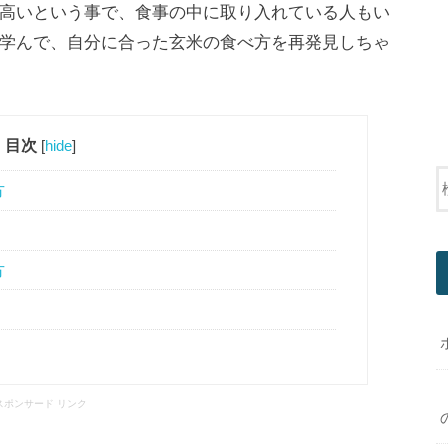
高いという事で、食事の中に取り入れている人もい
学んで、
自分に合った玄米の食べ方
を再発見しちゃ
目次
[
hide
]
方
方
スポンサード リンク