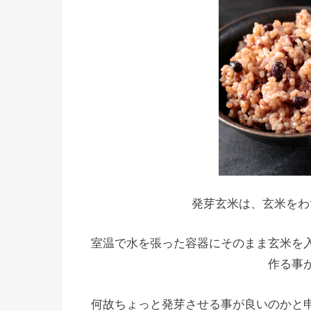
発芽玄米は、玄米をわ
室温で水を張った容器にそのまま玄米を
作る事
何故ちょっと発芽させる事が良いのかと