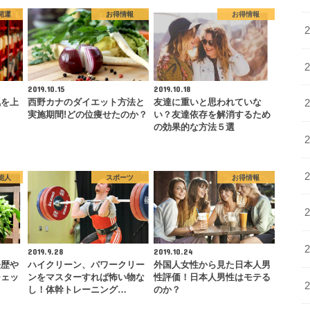
開運
お得情報
お得情報
2019.10.15
2019.10.18
気を上
西野カナのダイエット方法と
友達に重いと思われていな
ト
実施期間!どの位痩せたのか？
い？友達依存を解消するため
の効果的な方法５選
能人
スポーツ
お得情報
2019.9.28
2019.10.24
経歴や
ハイクリーン、パワークリー
外国人女性から見た日本人男
チェッ
ンをマスターすれば怖い物な
性評価！日本人男性はモテる
し！体幹トレーニング…
のか？