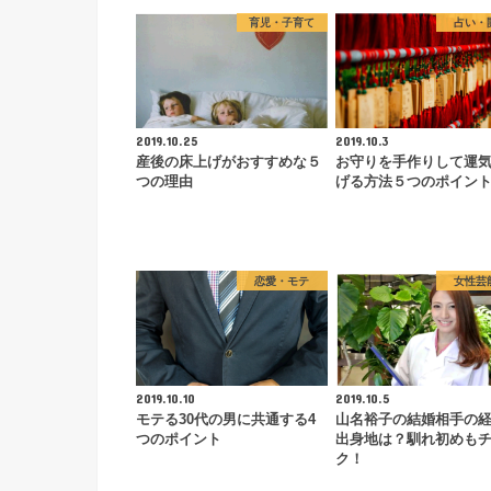
育児・子育て
占い・
2019.10.25
2019.10.3
産後の床上げがおすすめな５
お守りを手作りして運
つの理由
げる方法５つのポイン
恋愛・モテ
女性芸
2019.10.10
2019.10.5
モテる30代の男に共通する4
山名裕子の結婚相手の
つのポイント
出身地は？馴れ初めも
ク！